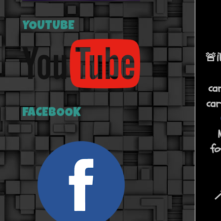
YOUTUBE
🚨¡
ca
car
FACEBOOK
fo
