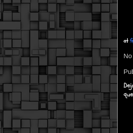
at
f
No 
Pub
Dej
que