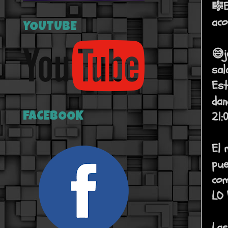
🎼E
aco
YOUTUBE
😅j
sa
Es
dan
21:
FACEBOOK
El 
pue
com
LO 
Las