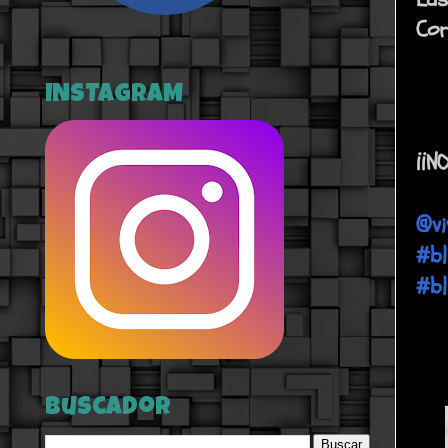
Cor
INSTAGRAM
¡¡N
@vi
#bl
#bl
Buscador