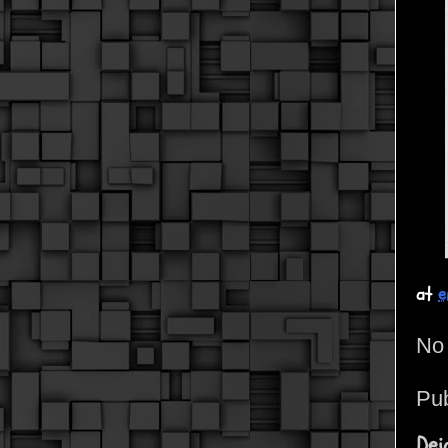
at
e
No 
Pub
Dej